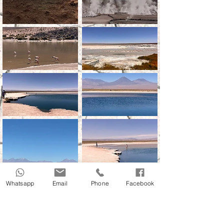
Whatsapp
Email
Phone
Facebook