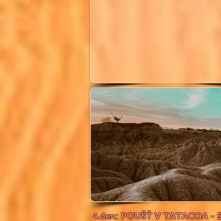
POUŠŤ V TATACOA - 
4.den: