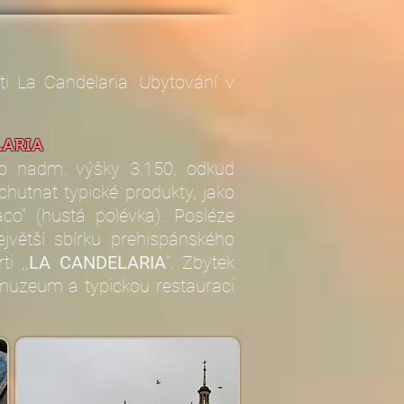
i La Candelaria. Ubytování v
LARIA
do nadm. výšky 3.150, odkud
hutnat typické produkty, jako
aco” (hustá polévka). Posléze
jvětší sbírku prehispánského
i ,,
LA CANDELARIA
”. Zbytek
muzeum a typickou restauraci