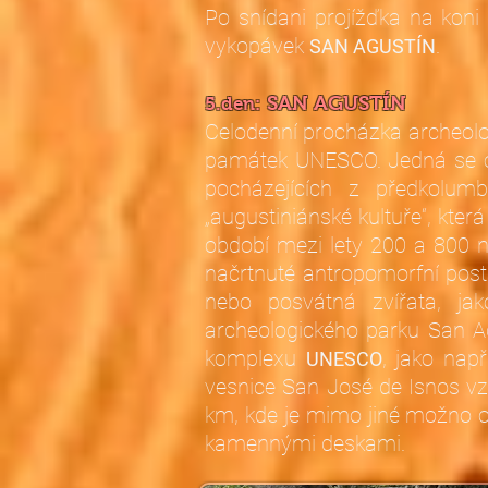
Po snídani projížďka na kon
vykopávek
.
SAN AGUSTÍN
SAN AGUSTÍN
5.den:
Celodenní procházka archeo
památek UNESCO. Jedná se o n
pocházejících z předkolum
„augustiniánské kultuře“, kter
období mezi lety 200 a 800 n
načrtnuté antropomorfní post
nebo posvátná zvířata, ja
archeologického parku San Ag
komplexu
, jako nap
UNESCO
vesnice San José de Isnos vzd
km, kde je mimo jiné možno o
kamennými deskami.