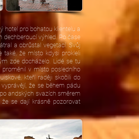
ný hotel pro bohatou klientelu a
ům dechberoucí výhled. Po čase
átral a obrůstal vegetací. Svůj
 také, že místo kdysi prokleli
rým zde docházelo. Lidé se tu
ak proměnil v místo posledního
iskové, kteří raději skočili do
i vyprávějí, že se během pádu
lů po andských svazích směrem
á, že se dají krásně pozorovat