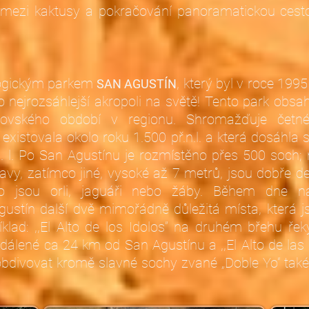
i mezi kaktusy a pokračování panoramatickou cesto
logickým parkem
, který byl v roce 19
SAN AGUSTÍN
ejrozsáhlejší akropoli na světě! Tento park obsah
bovského období v regionu. Shromažďuje četn
á existovala okolo roku 1.500 př.n.l. a která dosáhl
. l. Po San Agustínu je rozmístěno přes 500 soch; 
avy, zatímco jiné, vysoké až 7 metrů, jsou dobře d
ko jsou orli, jaguáři nebo žáby. Během dne na
ustín další dvě mimořádně důležitá místa, která 
říklad: ,,El Alto de los Idolos” na druhém břehu ř
álené ca 24 km od San Agustínu a ,,El Alto de las 
bdivovat kromě slavné sochy zvané „Doble Yo“ také