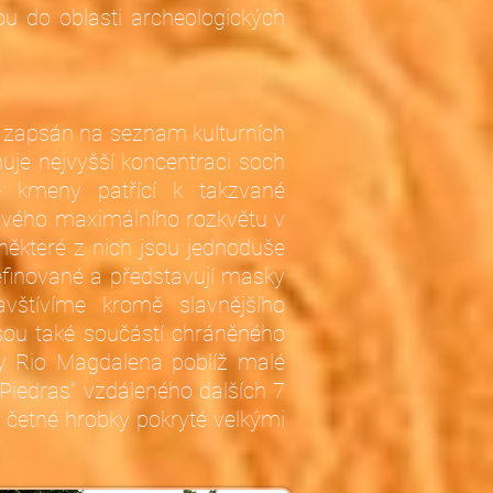
u do oblasti archeologických
95 zapsán na seznam kulturních
uje nejvyšší koncentraci soch
é kmeny patřící k takzvané
a svého maximálního rozkvětu v
některé z nich jsou jednoduše
efinované a představují masky
vštívíme kromě slavnějšího
jsou také součástí chráněného
eky Rio Magdalena poblíž malé
Piedras” vzdáleného dalších 7
 četné hrobky pokryté velkými