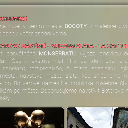
KOLUMBII!
er na hotel v centru města
BOGOTY
v malebné čtvrt
ledne / večer osobní volno.
VAROVO NÁMĚSTÍ - MUZEUM ZLATA - LA CANDE
atí posvátného
MONSERRATU
, výjezd lanovkou 
ni. Čas k návštěvě místní tržnice, kde můžeme oc
 canelazo, rompecalzón, či místní specialitu ,,ají
a města, návštěva muzea zlata, kde shlédneme ne
 po Bolívarově náměstí a prohlídka malebné čtvrt
ulkám po městě. Doporučujeme navštívit Boterovo 
rály.