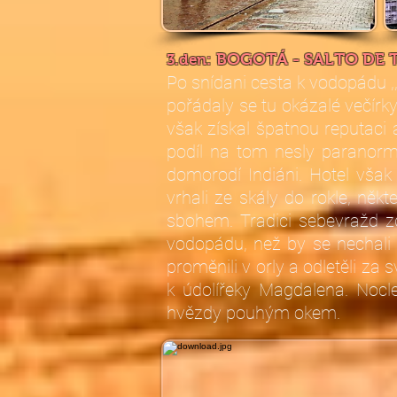
BOGOTÁ - SALTO DE
3.den
:
Po snídani cesta k vodopádu ,
pořádaly se tu okázalé večírk
však získal špatnou reputaci a
podíl na tom nesly paranormál
domorodí Indiáni. Hotel však
vrhali ze skály do rokle, něk
sbohem. Tradici sebevražd zde 
vodopádu, než by se nechali 
proměnili v orly a odletěli 
k údolířeky Magdalena. Nocl
hvězdy pouhým okem.