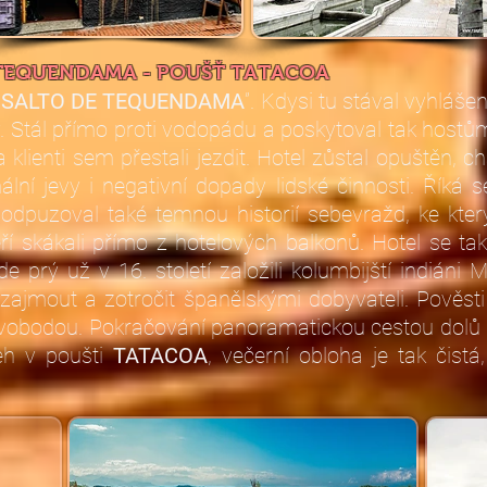
 TEQUENDAMA - POUŠŤ TATACOA
,
SALTO DE TEQUENDAMA
”. Kdysi tu stával vyhláše
y. Stál přímo proti vodopádu a poskytoval tak host
 klienti sem přestali jezdit. Hotel zůstal opuštěn, ch
ní jevy i negativní dopady lidské činnosti. Říká se
 odpuzoval také temnou historií sebevražd, ke kte
teří skákali přímo z hotelových balkonů. Hotel se t
prý už v 16. století založili kolumbijští indiáni Mu
zajmout a zotročit španělskými dobyvateli. Pověst
za svobodou. Pokračování panoramatickou cestou do
eh v poušti
TATACOA
, večerní obloha je tak čist