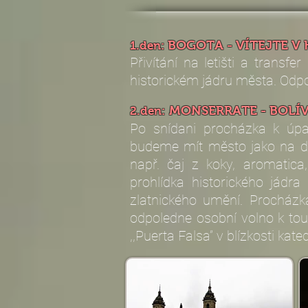
BOGOTA - VÍTEJTE V 
1.den:
Přivítání na letišti a transf
historickém jádru města. Odpo
MONSERRATE - BOLÍ
2.den:
Po snídani procházka k úp
budeme mít město jako na dla
např. čaj z koky, aromatica,
prohlídka historického jádr
zlatnického umění. Procházka
odpoledne osobní volno k to
,,Puerta Falsa” v blízkosti kated