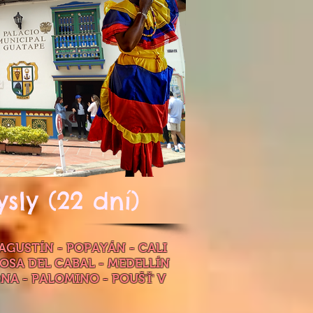
sly (22 dní)
GUSTÍN - POPAYÁN - CALI
ROSA DEL CABAL - MEDELLÍN
A - PALOMINO - POUŠŤ V