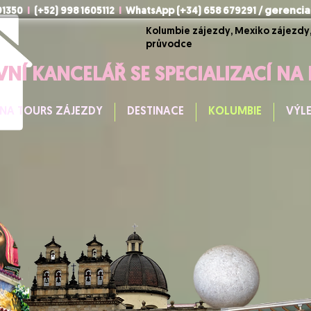
891350
I
(+52) 998 1605112
I
WhatsApp (+34) 658 679291 /
gerencia
Kolumbie zájezdy, Mexiko zájezdy,
průvodce
VNÍ KANCELÁŘ SE SPECIALIZACÍ NA
NA TOURS ZÁJEZDY
DESTINACE
KOLUMBIE
VÝL