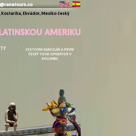
@ranatours.co
 Kostarika, Ekvádor, Mexiko český
 LATINSKOU AMERIKU
ETY
CESTOVNÍ KANCELÁŘ A PRVNÍ
ČESKÝ TOUR OPERÁTOR V
KOLUMBII