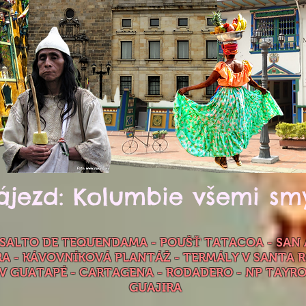
ájezd: Kolumbie všemi smy
SALTO DE TEQUENDAMA - POUŠŤ TATACOA - SAN A
A - KÁVOVNÍKOVÁ PLANTÁŽ - TERMÁLY V SANTA 
V GUATAPÉ - CARTAGENA - RODADERO - NP TAYRON
GUAJIRA