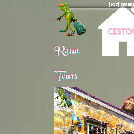
(+57) 318 8
CESTO
Rana
RA
Tours