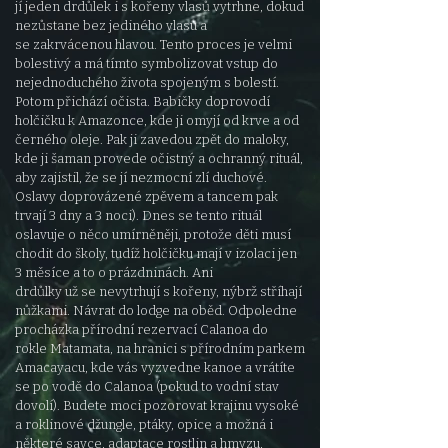
jí jeden drdůlek i s kořeny vlasů vytrhne, dokud
nezůstane bez jediného vlasu a
se
zakrvácenou hlavou. Tento proces je velmi
bolestivý a má tímto symbolizovat vstup do
nejednoduchého života spojeným s bolestí.
Potom přichází
očista. Babičky doprovodí
holčičku k Amazonce, kde ji omyjí od krve a od
černého oleje. Pak ji zavedou zpět do maloky,
kde ji šaman provede
očistný a ochranný rituál,
aby zajistil, že se jí nezmocní zlí duchové.
Oslavy doprovázené zpěvem a tancem pak
trvají 3 dny a 3 noci). Dnes se
tento rituál
oslavuje o něco umírněněji, protože děti musí
chodit do školy, tudíž holčičku mají v izolaci jen
3 měsíce a to o prázdninách. Ani
drdůlky už se nevytrhují s kořeny, nýbrž stříhají
nůžkami. Návrat do lodge na oběd. Odpoledne
procházka přírodní rezervací Calanoa do
rokle
Matamata, na hranici s přírodním parkem
Amacayacu, kde vás vyzvedne kanoe a vrátíte
se po vodě do Calanoa (pokud to vodní stav
dovolí).
Budete moci pozorovat krajinu vysoké
a roklinové džungle, ptáky, opice a možná i
některé savce, adaptace rostlin a hmyzu,