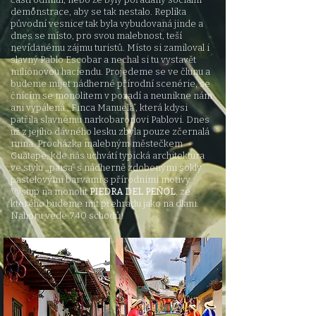
demonstrace, aby se tak nestalo. Replika
původní vesnice tak byla vybudovaná jinde a
dnes se místo, pro svou malebnost, teší
nevídanému zájmu turistů. Místo si zamiloval i
slavný Pablo Escobar a nechal si tu vystavět
miliónovou haciendu. Projedeme se ve člunu a
budeme míjet nádherné přírodní scenérie, se
čnícím se monolitem v pozadí a neunikne nám
ani vypálená ,,Finca Manuela”, která kdysi
patřila slavnému narkobaronovi Pablovi. Dnes
už z jejího dávného lesku zbyla pouze zčernalá
ruina. Procházka malebným městečkem
Guatapé, kde nás uchvátí typická architektura
ve stylu ,,paisa” s nádherně zdobenými sokly
pastelovými barvami s přírodními motivy.
Výstup na monolit
PIEDRA DEL PEŇOL
, ze
kterého budeme mít přehradu jako na dlani.
Nahoru vede 740 schodů!