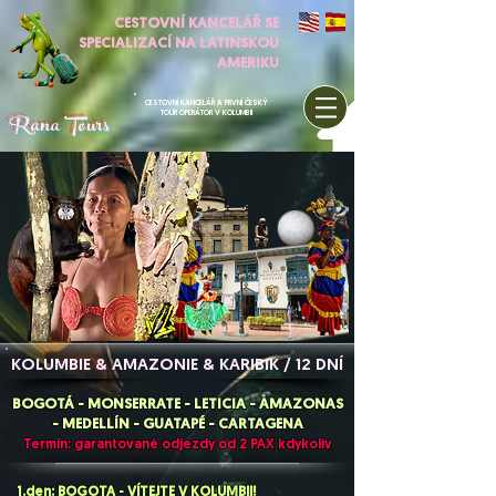
CESTOVNÍ KANCELÁŘ SE
SPECIALIZACÍ NA LATINSKOU
AMERIKU
CESTOVNÍ KANCELÁŘ A PRVNÍ ČESKÝ
Rana Tours
TOUR OPERÁTOR V KOLUMBII
KOLUMBIE & AMAZONIE & KARIBIK / 12 DNÍ
BOGOTÁ - MONSERRATE - LETICIA - AMAZONAS
- MEDELLÍN - GUATAPÉ - CARTAGENA
Termín: garantované odjezdy od 2 PAX kdykoliv
1.den: BOGOTA - VÍTEJTE V KOLUMBII!