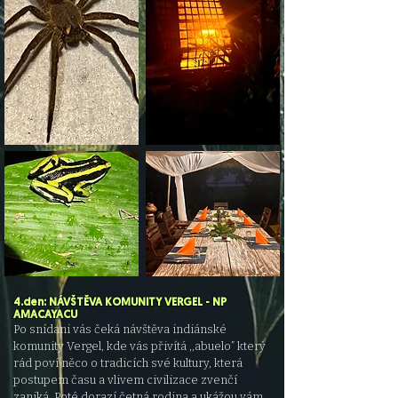
4.den: NÁVŠTĚVA KOMUNITY VERGEL - NP
AMACAYACU
Po snídani vás čeká návštěva indiánské
komunity Vergel, kde vás přivítá ,,abuelo” který
rád poví něco o tradicích své kultury, která
postupem
času a vlivem civilizace zvenčí
zaniká. Poté dorazí četná rodina a ukážou vám