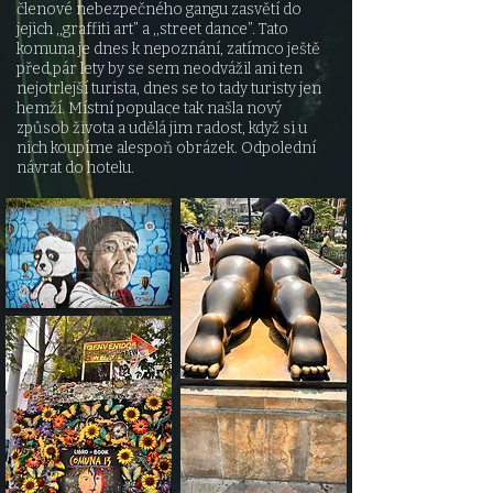
členové nebezpečného gangu zasvětí do
jejich ,,graffiti art” a ,,street dance”. Tato
komuna je dnes k nepoznání, zatímco ještě
před pár lety by se sem neodvážil ani ten
nejotrlejší turista, dnes se to tady turisty jen
hemží. Místní populace tak našla nový
způsob života a udělá jim radost, když si u
nich koupíme alespoň obrázek. Odpolední
návrat do hotelu.