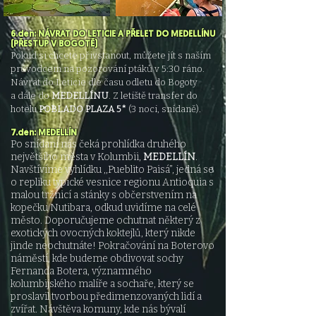
6.den: NÁVRAT DO LETICIE A PŘELET DO MEDELLÍNU
(PŘESTUP V BOGOTĚ)
Pokud si chcete přivstanout, můžete jít s naším
průvodcem na pozorování ptáků v 5:30 ráno.
Návrat do Leticie dle času odletu do Bogoty
a
dále do
MEDELLÍNU
. Z letiště transfer do
hotelu
POBLADO PLAZA 5*
(3 noci, snídaně).
7.den: MEDELLÍN
Po snídani nás čeká prohlídka druhého
největšího města v Kolumbii,
MEDELLÍN
.
Navštívíme vyhlídku ,,Pueblito Paisá”, jedná se
o repliku typické vesnice regionu Antioquia s
malou tržnicí a stánky s občerstvením na
kopečku Nutibara, odkud uvidíme na celé
město. Doporučujeme ochutnat některý z
exotických ovocných koktejlů, který nikde
jinde neochutnáte! Pokračování na Boterovo
náměstí, kde budeme obdivovat sochy
Fernanda Botera, významného
kolumbijského malíře a sochaře, který se
proslavil tvorbou předimenzovaných lidí a
zvířat. Návštěva komuny, kde nás bývalí