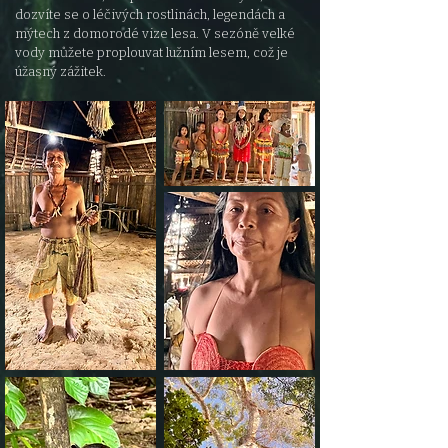
dozvíte se o léčivých
rostlinách, legendách a
mýtech z domorodé vize lesa. V sezóně velké
vody můžete proplouvat lužním lesem, což je
úžasný zážitek.