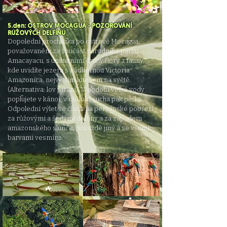
5.den: OSTROV MOCAGUA - POZOROVÁNÍ
RŮŽOVÝCH DELFÍNŮ
Dopolední procházka po ostrově Mocagua,
považovaném za součást národního parku
Amacayacu, s unikátními druhy flóry a fauny,
kde
uvidíte jezera s nádhernou Victoria
Amazonica, největším lotosem na světě.
(Alternativa: lov piraní). V období velké vody
poplujete v kánoi, v
období sucha pak pěšky.
Odpolední výlet ve člunu na peruánské pobřeží
za růžovými a šedými delfíny a za západem
amazonského slunce,
pokaždé jiný a se všemi
barvami vesmíru.