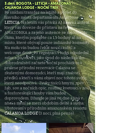
3.den: BOGOTA - LETICIA - AMAZONAS -
CALANOA LODGE - NOČNÍ TREK
Po snídani transfer na letiště a přelet do
hlavního města departamentu Amazonas
LETICIA
. Na letišti vás přivítá AJ mluvící aistent,
který vás doveze do přístavu na řece
AMAZONKA a za jeho asitence se nalodíte do
člunu, kterým poplujete ca 1,5 hodiny až na
místo, které obývají pouze indiánské komunity.
Na molu vás budou čekat nosiči kufrů a
welcome drink. Po registraci v lodgi odpolední
relax a po večeři, jako úvod do následujícího
dobrodružství začnete noční procházkou v
pralese přírodní rezervace Calanoa se
zkušenými domorodci, kteří mají znalosti
předků a kteří s vámi objeví noc tohoto světa,
který neodpočívá.. Zvuky tisíců hmyzu, zpěv
žab, sov a nočních opic, rostliny kvetoucí v noci
a fosforeskující houby vám budou
doprovodem. Džungle je jiná ve dne a jiná v
noci a mění se mezi obdobím deště a sucha.
Ubytování v přírodním amazonském resortu
CALANOA LODGE
(3 noci, plná penze).