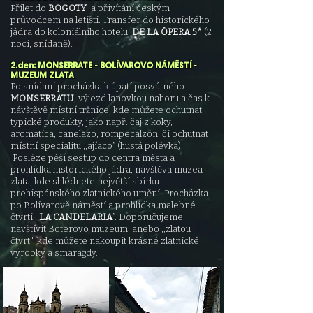
Přílet do
BOGOTY
a přivítání českým
průvodcem na letišti. Transfer do historického
jádra do koloniálního hotelu
DE LA ÓPERA 5*
(2
noci, snídaně).
2.den: MONSERRATE - BOLÍVAROVO NÁMĚSTÍ -
MUZEUM ZLATA
Po snídani procházka k úpatí posvátného
MONSERRATU
, výjezd lanovkou nahoru a čas k
návštěvě místní tržnice, kde můžete ochutnat
typické produkty, jako např. čaj z koky,
aromatica, canelazo, rompecalzón, či ochutnat
místní specialitu ,,ajíaco” (hustá polévka).
Posléze pěší sestup do centra města a
prohlídka historického jádra, návštěva muzea
zlata, kde shlédnete největší sbírku
prehispánského zlatnického umění. Procházka
po Bolívarově náměstí a prohlídka malebné
čtvrti ,,
LA CANDELARIA
”. Doporučujeme
navštívit Boterovo muzeum, anebo ,,zlatou
čtvrt", kde můžete nakoupit krásné zlatnické
výrobky a smaragdy.