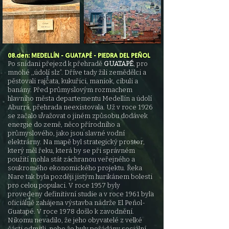
08.den: MEDELLÍN - GUATAPÉ - PIEDRA DEL PEÑOL
Po snídani přejezd k přehradě
GUATAPÉ
, pro
mnohé ,,údolí slz”. Dříve tady žili zemědělci a
pěstovali rajčata, kukuřici, maniok, cibuli a
banány. Před průmyslovým rozmachem
hlavního města departementu Medellín a údolí
Aburrá, přehrada neexistovala. Už v roce 1926
se začalo uvažovat o jiném způsobu dodávek
energie do země, něco přírodního a
průmyslového, jako jsou slavné vodní
elektrárny. Na mapě byl strategický prostor,
který měl řeku, která by se při správném
použití mohla stát záchranou veřejného a
soukromého ekonomického projektu. Řeka
Nare tak byla později jistým hurikánem bolesti
pro celou populaci. V roce 1957 byly
provedeny definitivní studie a v roce 1961 byla
oficiálně zahájena výstavba nádrže El Peñol-
Guatapé. V roce 1978 došlo k zavodnění.
Nikomu nevadilo, že jeho obyvatelé z velké
části odmítli, nebo že byly pořádány sociální