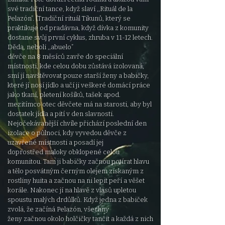
své tradiční tance, když slaví ,,Rituál de la
Pelazón”. (Tradiční
rituál Tikunů, který se
praktikuje od pradávna, když dívka z komunity
dostane svůj první cyklus, zhruba v 11-12 letech.
Děda, neboli ,,abuelo”
děvče na 8 měsíců zavře do speciální
místnosti, kde celou dobu zůstává izolovaná,
smí jí navštěvovat pouze starší ženy a babičky,
které jí nosí
jídlo a učí ji veškeré domácí práce
jako tkaní, pletení košíků, tašek apod.
mezitímco otec děvčete má na starosti, aby byl
dostatek jídla a pití v
den slavnosti.
Nejočekávanější chvíle přichází poslední den
izolace o půlnoci, kdy vyvedou děvče z
uzavřené místnosti a posadí jej
doprostřed
maloky obklopené celou
komunitou. Tam ji babičky začnou potírat hlavu
a tělo posvátným černým olejem získaným z
rostliny huita a začnou na ni
lepit peří a věšet
korále. Nakonec jí na hlavě z vlasů upletou
spoustu malých drdůlků. Když jedna z babiček
zvolá, že začíná Pelazón, všechny
ženy začnou okolo holčičky tančit a každá z nich