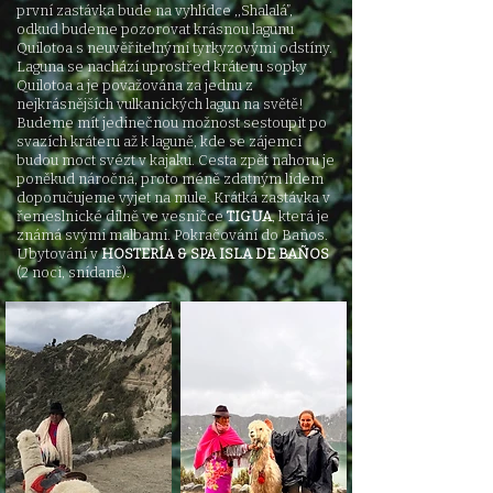
první zastávka bude na vyhlídce ,,Shalalá”,
odkud budeme pozorovat krásnou lagunu
Quilotoa s neuvěřitelnými tyrkyzovými odstíny.
Laguna se nachází uprostřed kráteru sopky
Quilotoa a je považována za jednu z
nejkrásnějších vulkanických lagun na světě!
Budeme mít jedinečnou možnost sestoupit po
svazích kráteru až k laguně, kde se zájemci
budou moct svézt v kajaku. Cesta zpět nahoru je
poněkud náročná, proto méně zdatným lidem
doporučujeme vyjet na mule. Krátká zastávka v
řemeslnické díl
ně ve vesničce
TIGUA
, která je
známá svými malbami. Pokračování do Baños.
Ubytování v
HOSTERÍA & SPA ISLA DE BAÑOS
(2 noci, snídaně).