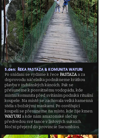
5.den: ŘEKA PASTAZA & KOMUNITA WAYURI
Po snídani se vydáme k řece
PASTAZA
a za
doprovodu náčelníka podnikneme krátkou
plavbu v indiánských kánoích. Pak se
přesuneme k posvátnému vodopádu, kde
místní komunita před svítáním podniká rituální
koupele. Na místě se zachovala velká kamenná
stéla s božskými maskami. Po osv
ěžující
koupeli se přesuneme na místo, kde žije kmen
WAYURI
a kde nám amazonské slečny
předvedou své tance v listových sukních.
Noční přejezd do provincie Sucumbíos.