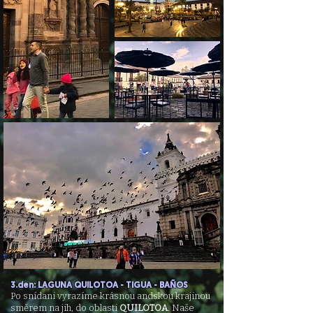
3.den: LAGUNA QUILOTOA - TIGUA - BAÑOS
Po snídani vyrazíme krásnou andskou krajinou
směrem na jih, do oblasti
QUILOTOA
. Naše