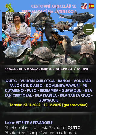
CESTOVNÍ KANCELÁŘ SE
SPECIALIZACÍ NA LATINSKOU
AMERIKU
CESTOVNÍ KANCELÁŘ A PRVNÍ ČESKÝ
Rana Tours
TOUR OPERÁTOR V KOLUMBII
EKVÁDOR & AMAZONIE & GALAPÁGY / 18 DNÍ
QUITO - VULKÁN QUILOTOA - BAÑOS - VODOPÁD
PAILÓN DEL DIABLO - KOMUNITA WAYURI - PN
CUYABENO - PUYO - RIOBAMBA - GUAYAQUIL - ISLA
SAN CRISTÓBAL - ISLA ISABELA - ISLA SANTA CRUZ -
GUAYAQUIL
Termín:
23.11.2025 - 10.12.2025
(garantováno)
1.den
:
VÍTEJTE V EKVÁDORU!
Přílet do hlavního města Ekvádoru
QUITO
.
Přivítání českým průvodcem na letišti a