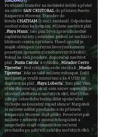
(GALAPÁGY)
Po snídani transfer na nedaleké letiště a přelet
na ostrov
SAN CRISTOBAL
do přístavu Puerto
Baquerizo Moreno. Transfer do
hotelu
CHATHAM
(2 noci, snídaně). Odpoledne
osobní volno ke koupání. Můžete navštívit pláž
,,
Playa Mann
”, tato pláž bývá zpravidla hodně
zaplněná t
uristy i místními, jelikož se nachází v
blízkosti centra a přístavu. Hned opodál je
maják obklopen černými lávovými kameny
posetými spoustou různobarevných krabů!
Pokud se rádi projdete, doporučuji navštívit
pláž ,,
Punta Carola
” a vyhlídku ,,
Mirador Cerro
Tijeretas
”. Pod vyhlídkou vede stezka k ,,
Muelle
Tijeretas
”, kde se také můžete vykoupat. Další
možností je využít místní taxi a za 4 USD se
dopravit na pláž ,,
Playa Lobería
”. Tuto pláž Vám
vřele doporučuji, jak už sám název napovídá, je
obzvlášť oblíbená u mořských vlků, kteří Vám
zde po celou dobu budou dělat společnost.
Vyčkejte na kouzelný západ slunce! Nazpátek
si můžete udělat procházku a do přístavu
Baquerizo Moreno dojít pěšky. Povečeřet pak
můžete v některé z místních hospůdek a
nenechejte si ujít romantickou večerní
procházku po nábřeží za křiku mořských vlků.