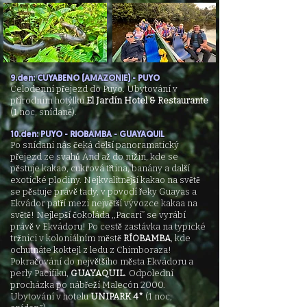
9.den: CUYABENO (AMAZONIE) - PUYO
Celodenní přejezd do Puyo. Ubytování v
přírodním hotýlku
El Jardín Hotel & Restaurante
(1 noc, snídaně).
10.den: PUYO - RIOBAMBA - GUAYAQUIL
Po snídani nás čeká delší panoramatický
přejezd ze svahů And až do nížin, kde se
pěstuje kakao, cukrová třtina, banány a další
exotické plodiny. Nejkvalitnější kakao na světě
se pěstuje právě tady, v povodí řeky Guayas a
Ekvádor patří mezi největší vývozce kakaa na
světě! Nejlepší čokoláda ,,Pacari” se vyrábí
právě v Ekvádoru! Po cestě zastávka na typické
tržnici v koloniálním městě
RÍOBAMBA
, kde
ochutnáte koktejl z ledu z Chimboraza!
Pokračování do největšího města Ekvádoru a
perly Pacifiku,
GUAYAQUIL
. Odpolední
procházka po nábřeží Malecón 2000.
Ubytování v hotelu
UNIPARK 4*
(1 noc,