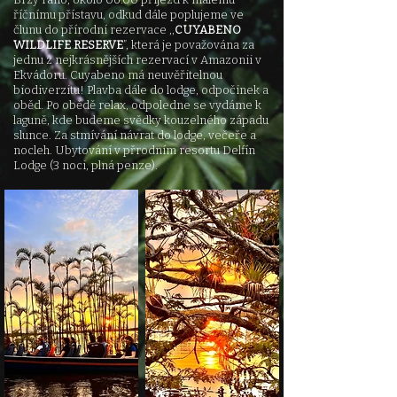
říčnímu přístavu, odkud dále poplujeme ve
člunu do přírodní rezervace ,,
CUYABENO
WILDLIFE RESERVE
”, která je považována za
jednu z nejkrásnějších rezervací v Amazonii v
Ekvádoru. Cuyabeno má neuvěřitelnou
biodiverzi
tu! Plavba dále do lodge, odpočinek a
oběd. Po obědě relax, odpoledne se vydáme k
laguně, kde budeme svědky kouzelného západu
slunce. Za stmívání návrat do lodge, večeře a
nocleh. Ubytování v přrodním resortu Delfín
Lodge (3 noci, plná penze).