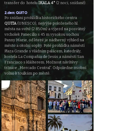
transfer do hotelu
IKALA
4*
(2 noci, snídaně).
2.den: QUITO
Po snídani prohlídka historického centra
QUITA
(UNESCO), nejvýše položeného hl.
města na světě (2.850m) a výjezd na posvátný
vrcholek
Panecillo s 45 m vysokou sochou
Panny Marie, od které je nádherný výhled na
město a okolní sopky. Poté prohlídka náměstí
Plaza Grande s
vládním palácem, katedrály,
kostela La Compañia de Jesús a náměstí San
Francisco s klášterem. Možnost návštěvy
tržnice ,,Mercado
Central”. Odpoledne osobní
volno k toulkám po městě.