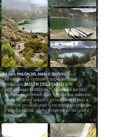
4.den: PAILÓN DEL DIABLO (BAÑOS)
Po snídani se vydáme k impozantnímu
vodopádu
PAILÓN DEL DIABLO
, kde
podnikneme kratší trek. V oblasti se nachází
spoustu atr
aktivních míst, odpoledne můžeme
využít různými způsoby, pronajmout si kolo a
projet se po okolí, zajít si na masáž do jednoho
z mnoha salónů, anebo korzovat po turistické
promenádě.