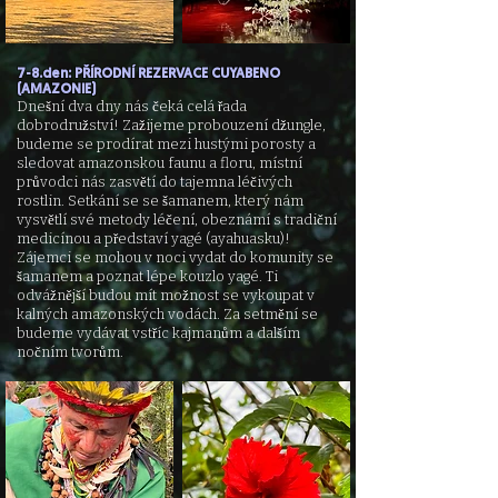
7-8.den: PŘÍRODNÍ REZERVACE CUYABENO
(AMAZONIE)
Dnešní dva dny nás čeká celá řada
dobrodružství! Zažijeme probouzení džungle,
budeme se prodírat mezi hustými porosty a
sledovat amazonskou faunu a floru, místní
průvodci nás zasvětí do tajemna léčivých
rostlin. Setkání se se šamanem, který nám
vysvětlí své metody léčení, obeznámí s tradiční
medicínou a představí yagé (ayahuasku)!
Zájemci se mohou v noci vydat do komunity se
šamanem a poznat lépe kouzlo yagé. Ti
odvážnější budou mít možnost se vykoupat v
kalných amazonských vodách. Za setmění se
budeme vydávat vstříc kajmanům a dalším
nočním tvorům.