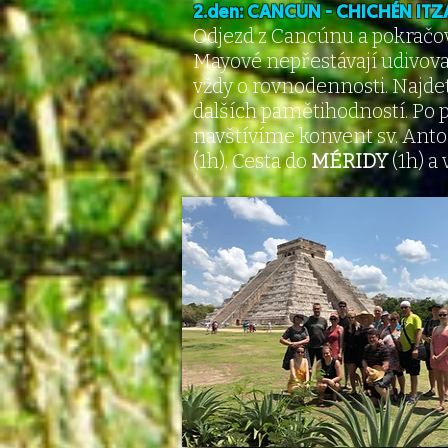
2.den: CANCÚN - CHICHÉN ITZ
Odjezd z Cancúnu a pokračo
Mayové nepřestávají udivov
vždy o rovnodennosti. Najdet
dalších pamětihodností. Po 
navštívíme konvent sv. Ant
(1h). Cesta do
MÉRIDY
(1h) a