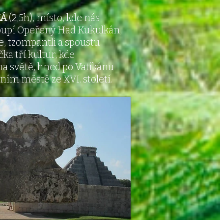
ZÁ
(2,5h), místo, kde nás
oupí Opeřený Had Kukulkán,
e, tzompantli a spoustu
ka tří kultur, kde
a světě, hned po Vatikánu
ím městě ze XVI. století.