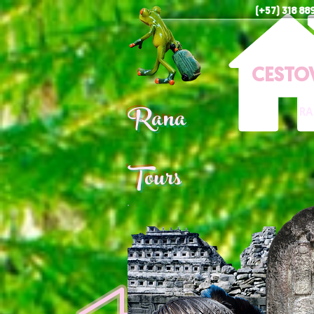
(+57) 318 8
CESTO
Rana
RA
Tours