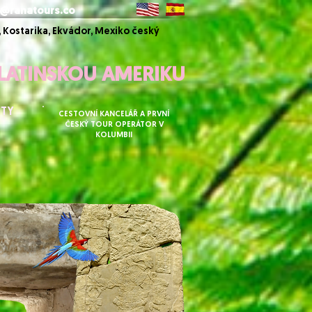
@ranatours.co
 Kostarika, Ekvádor, Mexiko český
 LATINSKOU AMERIKU
ETY
CESTOVNÍ KANCELÁŘ A PRVNÍ
ČESKÝ TOUR OPERÁTOR V
KOLUMBII