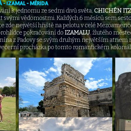
Á - IZAMAL - MÉRIDA
vání k jednomu ze sedmi divů světa,
CHICHÉN IT
at svými vědomostmi. Každých 6 měsíců sem sest
e zde největší hřiště na pelotu v celé Mezoameric
prohlídce pokračování do
IZAMALU
, žlutého městeč
onína z Padovy se svým druhým největším atriem n
 večerní procházka po tomto romantickém koloniáln