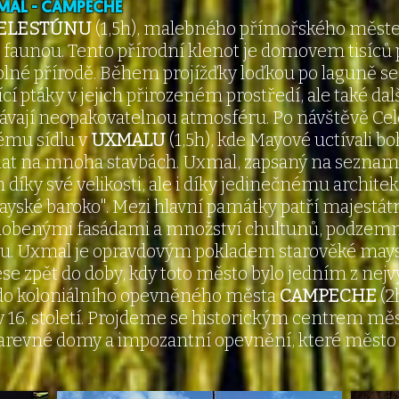
UXMAL - CAMPECHE
ELESTÚNU
(1,5h), malebného přímořského měste
u faunou. Tento přírodní klenot je domovem tisíc
lné přírodě. Během projížďky loďkou po laguně s
jící ptáky v jejich přirozeném prostředí, ale také da
odávají neopakovatelnou atmosféru. Po návštěvě C
mu sídlu v
UXMALU
(1,5h), kde Mayové uctívali b
t na mnoha stavbách. Uxmal, zapsaný na seznamu
 díky své velikosti, ale i díky jedinečnému archit
ské baroko". Mezi hlavní památky patří majestát
zdobenými fasádami a množství chultunů, podzemn
u. Uxmal je opravdovým pokladem starověké maysk
 zpět do doby, kdy toto město bylo jedním z nejv
 do koloniálního opevněného města
CAMPECHE
(2
 16. století. Projdeme se historickým centrem mě
arevné domy a impozantní opevnění, které město 