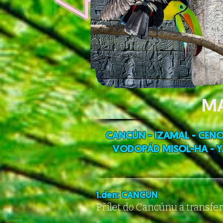
MA
CANCÚN - IZAMAL - CENOT
VODOPÁD MISOL-HA - YA
1.den: CANCÚN
Přílet do Cancúnu a transfer