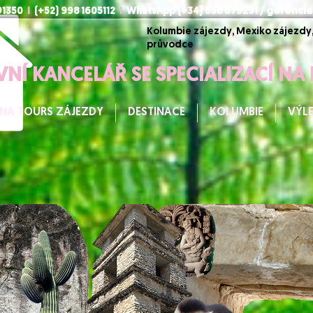
891350
I
(+52) 998 1605112
I
WhatsApp (+34) 658 679291 /
gerencia
Kolumbie zájezdy, Mexiko zájezdy,
průvodce
VNÍ KANCELÁŘ SE SPECIALIZACÍ NA
NA TOURS ZÁJEZDY
DESTINACE
KOLUMBIE
VÝL