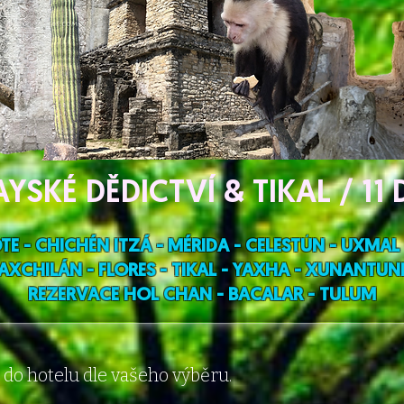
YSKÉ DĚDICTVÍ & TIKAL / 11 
E - CHICHÉN ITZÁ - MÉRIDA - CELESTÚN - UXMAL
XCHILÁN - FLORES - TIKAL - YAXHA - XUNANTUNI
REZERVACE HOL CHAN - BACALAR - TULUM
 do hotelu dle vašeho výběru.