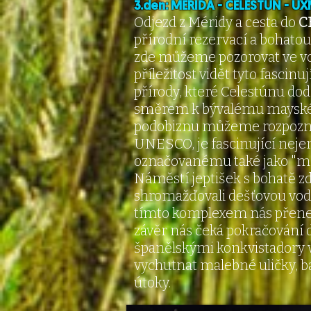
3.den: MÉRIDA - CELESTÚN - 
Odjezd z Méridy a cesta do
C
přírodní rezervací a bohato
zde můžeme pozorovat ve vo
příležitost vidět tyto fascinu
přírody, které Celestúnu d
směrem k bývalému mayské
podobiznu můžeme rozpozna
UNESCO, je fascinující nejen
označovanému také jako "may
Náměstí jeptišek s bohatě 
shromažďovali dešťovou vod
tímto komplexem nás přenese
závěr nás čeká pokračování
španělskými konkvistadory v
vychutnat malebné uličky, b
útoky.