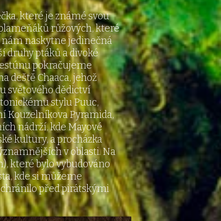
čka, které je známé svou
ů plameňáků růžových, které
e nám naskytne jedinečná
lší druhy ptáků a divoké
elestúnu pokračujeme
oha deště Chaaca, jehož
 světového dědictví
ektonickému stylu Puuc,
ní Kouzelníkova Pyramida,
ích nádrží, kde Mayové
é kultury, a procházka
ýznamnějších v oblasti. Na
h), které bylo vybudováno
sta, kde si můžeme
chránilo před pirátskými