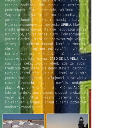
nachází solnice o rozloze ca 4200 hektarů. V
ranních hodinách zde pracují v extrémních
podmínkách místní obyvatelé, většinou kmene
Wayuu a shromažďují sůl na hromádky, ty za
jasného slunce září až surrealistickými barvami.
Poté se přesuneme do městečka
, hlavního
URIBIA
města indiánů Wayuu, kteří se nepovažují ani za
Kolumbijce, ani za Venezuelany. Pokračování do
pouště Carrizal, která se charakterizuje velkými
zlatavými písečnými dunami, které se zmenšují
čím více se přibližují moři, což vytváří neuvěřitelný
barevný kontrast. Pokračování až do zapadlé
rybářské vesničky Wayuu,
, kde
CABO DE LA VELA
nás bude čekat typický oběd. Zde žijí rybáři
tradičním způsobem, své domy staví z ,,cardonu”
tvrdých vnitřní částí kaktusu, který se v této
pouštní oblasti vyskytuje v hojnosti. Ubytování v
místní ,,
ranchería
”. Odpoledne návštěva nedaleké
pláže ,,
Playa del Pilón
” na místo ,,
Pilón de Azúcar
”,
kde se Karibské moře snoubí s pouští a obzvlášť
večer zde vytváří krásné barevné výjevy.
Pokračování k majáku, odkud budeme pozorovat
nádherný západ slunce.