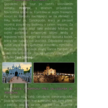
Dopolední pěší tour po tomto koloniálním
klenotu,
s místním průvodcem.
MOMPOX,
Navštívíme kostel sv. Františka se svými freskami,
kostel sv. Barbory nacházející se na náměstí u
řeky, kostel sv. Concepción, který je zároveň
největší posvátnou budovou v celém regionu. Za
návštěvu zajisté stojí také městský hřbitov se
svými perfektně seřazenými bílými hroby a
kopulemi, mezi kterými se protáčí spousta koček,
které zde nalezly své útočiště. Odpoledne osobní
volno, aby si každý vychutnal atmosféru mýtického
Maconda, jak ji popisuje slavný García Marquéz ve
svém literárním díle ,,Sto let samoty”. Ubytování v
hotýlku
Casa Sinning
.
CESTA Z MOMPOXU PŘES VALLEDUPAR DO
5.den /
RIOHACHA
Po snídani nás čeká celodenní panoramatická
jízda kolumbijskými lesy a horami, kde život plyne
v poklidu, jako by se zde zastavil čas. Budeme