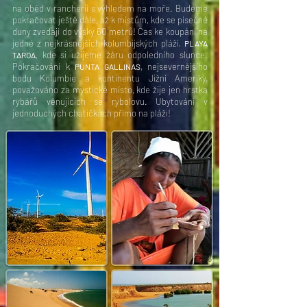
na oběd v rancherii s výhledem na moře. Budeme
pokračovat ještě dále, až k místům, kde se písečné
duny zvedají do výšky 60 metrů! Čas ke koupání na
jedné z nejkrásnějších kolumbijských pláží,
PLAYA
, kde si užijeme žáru odpoledního slunce.
TAROA
Pokračování k
, nejsevernějšího
PUNTA GALLINAS
bodu Kolumbie a kontinentu Jižní Ameriky,
považováno za mystické místo, kde žije jen hrstka
rybářů věnujících se rybolovu. Ubytování v
jednoduchých chatičkách přímo na pláži!