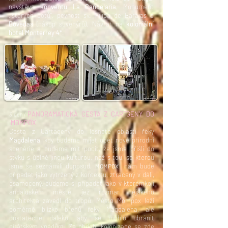
návštěva
konventu La Candelaria
, Monument
,,starých botů“, pevnost sv. Filipa de Barajas a
Bóvedas
(nákup suvenýrů). Návrat na
koloniální
hotel Monterrey 4*
.
PANORAMATICKÁ CESTA Z CARTGENY DO
3.den /
MOMPÓX
Cesta z Cartageny do lesnaté oblasti řeky
Magdalena
, kdy budeme míjet opět nové přírodní
scenérie a budeme mít pocit, že jsme přišli do
styku s úplně jinou kulturou, než s tou, se kterou
jsme se seznámili doposud,
nám bude
MOMPOX
připadat jako vytržený z kontextu, ztracený v dáli,
osamocený, budeme si připadat jako v kterémkoli
andaluském městě, jež rozmar nějakého
architekta zavedl do tropů. Město Mompox leží
poměrně blízko břehů řeky Magdalena, ale
dostatečně daleko, aby se mohlo ubránit
pirátským vpádům. Za období kolonizace se zde