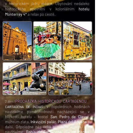
v historickém jádru města.
Ubytování nedaleko
historického opevnění v koloniálním
hotelu
Monterrey 4*
a relax po cestě.
PROCHÁZKA HISTORICKOU CARTAGENOU
2.den /
: v dopoledních hodinách
CARTAGENA DE ÍNDIAS
navštívíme pamětihodnosti nacházející se v
blízkosti hotelu – kostel
San Pedro de Claver
,
muzeum zlata,
Inkviziční palác
,
Plaza del Aduana
a
další. Odpoledne nás čeká projížďka vozem, kde
navštívíme:
Bahía de Cartagena
,
isla de Manga
,