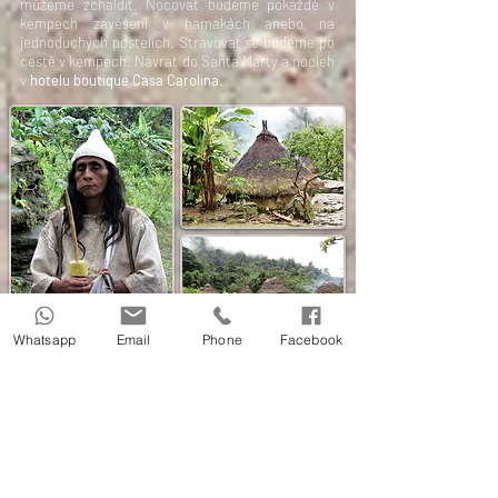
můžeme zchaldit. Nocovat budeme pokaždé v
kempech zavěšeni v hamakách anebo na
jednoduchých postelích. Stravovat se budeme po
cestě v kempech. Návrat do Santa Marty a nocleh
v
hotelu boutique Casa Carolina
.
Whatsapp
Email
Phone
Facebook