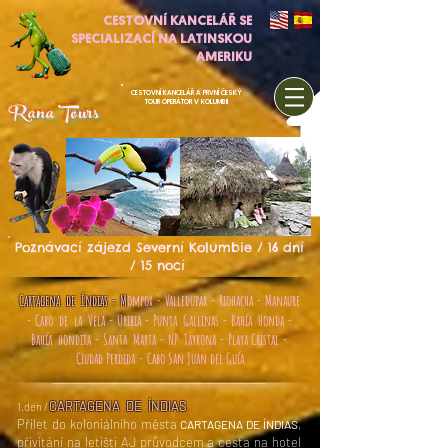
CESTOVNÍ KANCELÁŘ SE
SPECIALIZACÍ NA LATINSKOU
AMERIKU
CESTOVNÍ KANCELÁŘ A PRVNÍ ČESKÝ
Rana Tours
TOUR OPERÁTOR V KOLUMBII
Poznávací zájezd Severní Kolumbie / 16 dní
/ 15 nocí
Cartagena de Índias - M
ompox - Valledupar - Riohacha - Manaure
- Cabo de la Vela - Uribia - Punta Gallinas - Bahía Honda -
Bahía hondita - Santa Marta - NP Tayrona - Playa Cristal -
Ciudad Perdida - Cabo San Juan del Guía
CARTAGENA DE ÍNDIAS
1.den /
Přílet do koloniálního města
,
CARTAGENA DE ÍNDIAS
přivítání na letišti AJ průvodcem a cesta na hotel