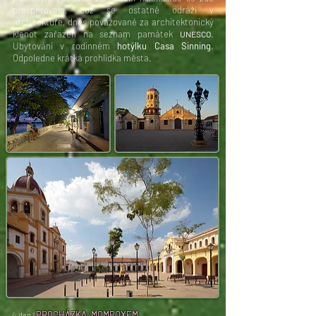
prosperovalo, což se ostatně odráží v
architektuře, dnes považované za architektonický
klenot zařazen na seznam památek
.
UNESCO
Ubytování v rodinném
hotýlku Casa Sinning
.
Odpoledne krátká prohlídka města.
PROCHÁZKA MOMPOXEM
4.den /