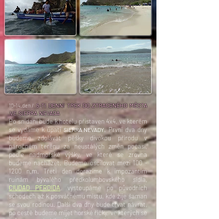
5-TI DENNÍ TREK DO ZTRACENÉHO MĚSTA
10-14.den /
VE SIERRA NEVADA
Po snídani bude k hotelu přistaven 4x4, ve kterém
se vydáme k úpatí
. První dva dny
SIERRA NEVADY
budeme zdolávat pěšky divokou přírodu v
náročném terénu za neustálých změn počasí,
podle nadmořské výšky, ve které se zrovna
budeme nacházet. Budeme oscilovat mezi
100 -
1200
n.m. Třetí den dorazíme k impozantím
ruinám bývalého předkolumbovského sídla,
CIUDAD PERDIDA
, vystoupáme po původních
schodech až k posvátnému místu, kde žije šaman
se svou rodinou. Další dva dny bude trvat návrat,
po cestě budeme míjet horské říčky, ve kterých se