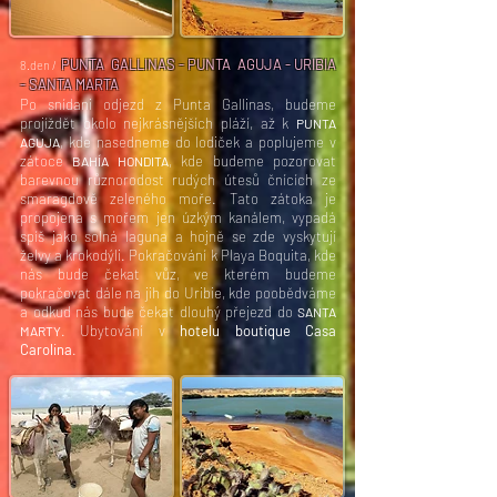
PUNTA GALLINAS - PUNTA AGUJA - URIBIA
8.den /
- SANTA MARTA
Po snídani odjezd z Punta Gallinas, budeme
projíždět okolo nejkrásnějších pláží, až k
PUNTA
, kde nasedneme do lodiček a poplujeme v
AGUJA
zátoce
, kde budeme pozorovat
BAHÍA HONDITA
barevnou různorodost rudých útesů čnících ze
smaragdově zeleného moře. Tato zátoka je
propojena s mořem jen úzkým kanálem, vypadá
spíš jako solná laguna a hojně se zde vyskytují
želvy a krokodýli. Pokračování k Playa Boquita, kde
nás bude čekat vůz, ve kterém budeme
pokračovat dále na jih do Uribie, kde poobědváme
a odkud nás bude čekat dlouhý přejezd do
SANTA
. Ubytování v
hotelu boutique Casa
MARTY
Carolina
.