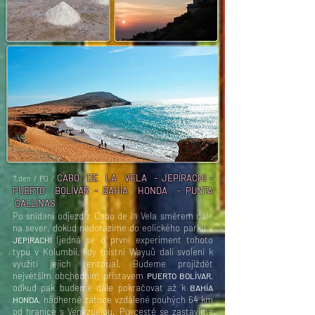
CABO DE LA VELA - JEPÍRACHI -
7.den / PO /
PUERTO BOLÍVAR - BAHÍA HONDA - PUNTA
GALLINAS
Po snídani odjezd z Cabo de la Vela směrem dále
na sever, dokud nedorazíme do eolického parku v
(jedná se o první experiment tohoto
JEPÍRACHI
typu v Kolumbii, kdy místní Wayuů dali svolení k
využití jejich teritoria). Budeme projíždět
největším obchodním přístavem
,
PUERTO BOLÍVAR
odkud pak budeme dále pokračovat až k
BAHÍA
, nádherné zátoce vzdálené pouhých 64 km
HONDA
od hranice s Venezuelou. Po cestě se zastavíme