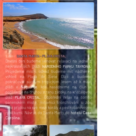
SANTA MARTA - PLAYA CRISTAL
9.den /
Dnešní den budeme věnovat relaxaci na jedné z
nejkrásnějších pláží
.
NÁRODNÍHO PARKU TAYRONA
Projedeme místy, odkud budeme mít nádherný
výhled na Playa de Siete Olas a budeme
pokračovat suchým tropickým lesem až k malé
pláži v
Neguanje
, kde nasedneme na člun a
poplujeme na druhou stranu zátoky, na křišťálovou
pláž
. Odpolední relax na tomto
PLAYA CRISTAL
panenském místě, milovníci šnorchlování si zde
také přijdou na své mezi korály a pestrobarevnými
rybičkami. Návrat do Santa Marty do
hotelu Casa
Carolina
.