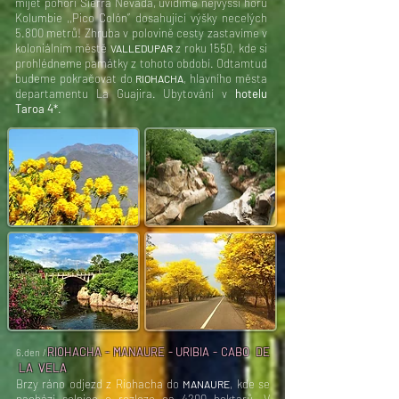
míjet pohoří Sierra Nevada, uvidíme nejvyšší horu
Kolumbie ,,Pico Colón” dosahující výšky necelých
5.800 metrů! Zhruba v polovině cesty zastavíme v
koloniálním městě
z roku 1550, kde si
VALLEDUPAR
prohlédneme památky z tohoto období. Odtamtud
budeme pokračovat do
, hlavního města
RIOHACHA
departamentu La Guajira. Ubytování v
hotelu
Taroa 4*
.
RIOHACHA - MANAURE - URIBIA - CABO DE
6.den /
LA VELA
Brzy ráno odjezd z Riohacha do
, kde se
MANAURE